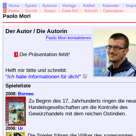
Home
:
Spiele
:
Autoren
:
Verlage
:
Artikel
:
Kalender
:
Impr
Home
:
Giochi
:
Autori
:
Case Ed.
:
Articoli
:
Calendario
Paolo Mori
Der Autor / Die Autorin
Paolo Mori kontaktieren
Die Präsentation fehlt!
!
Helft mir bitte und schreibt:
"
Ich habe Informationen für dich!
"
Spieleliste
2008:
Borneo
Zu Beginn des 17. Jahrhunderts ringen die neu
Handelsgesellschaften um die Kontrolle des
Gewürzhandels mit dem reichen Ostindien.
2006:
Ur
Die Spieler führen die Völker des sogenannten