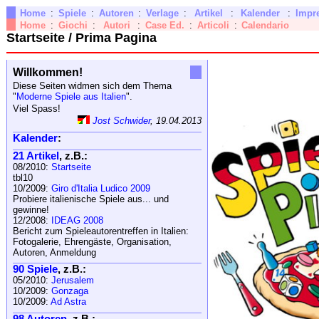
Home
:
Spiele
:
Autoren
:
Verlage
:
Artikel
:
Kalender
:
Impr
Home
:
Giochi
:
Autori
:
Case Ed.
:
Articoli
:
Calendario
Startseite / Prima Pagina
Willkommen!
Diese Seiten widmen sich dem Thema
"
Moderne Spiele aus Italien
".
Viel Spass!
Jost Schwider
, 19.04.2013
Kalender
:
21 Artikel
, z.B.:
08/2010:
Startseite
tbl10
10/2009:
Giro d'Italia Ludico 2009
Probiere italienische Spiele aus... und
gewinne!
12/2008:
IDEAG 2008
Bericht zum Spieleautorentreffen in Italien:
Fotogalerie, Ehrengäste, Organisation,
Autoren, Anmeldung
90 Spiele
, z.B.:
05/2010:
Jerusalem
10/2009:
Gonzaga
10/2009:
Ad Astra
98 Autoren
, z.B.: